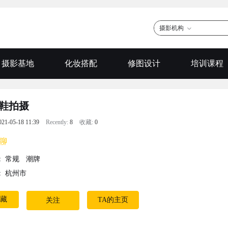
摄影机构
摄影基地
化妆搭配
修图设计
培训课程
鞋拍摄
021-05-18 11:39
Recently:
8
收藏:
0
聊
：
常规
潮牌
：
杭州市
藏
TA的主页
关注