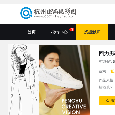
首页
模特中心
找摄影师
回力男
更新时间:
2
私
价格：
作品风格
拍摄地区
收