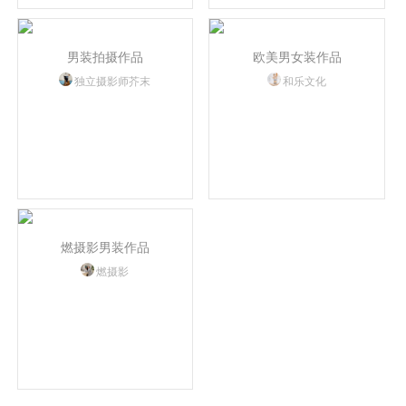
男装拍摄作品
欧美男女装作品
独立摄影师芥末
和乐文化
燃摄影男装作品
燃摄影