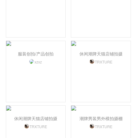
服装创拍/产品创拍
休闲潮牌天猫店铺拍摄
xzxz
TRXTURE
休闲潮牌天猫店铺拍摄
潮牌男装男外模拍摄棚
TRXTURE
TRXTURE