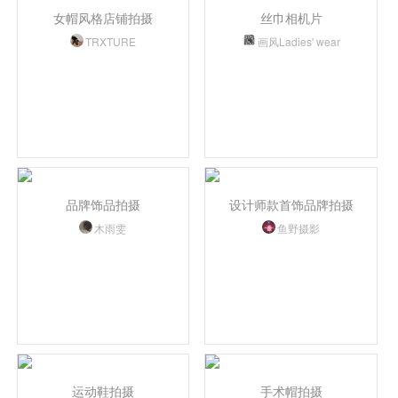
女帽风格店铺拍摄
丝巾相机片
TRXTURE
画风Ladies' wear
品牌饰品拍摄
设计师款首饰品牌拍摄
木雨雯
鱼野摄影
运动鞋拍摄
手术帽拍摄