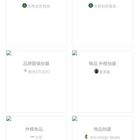
水熊创意视觉
水熊创意视觉
品牌眼镜拍摄
饰品 外模拍摄
逐光STUDIO
麥來亂
外模饰品。
饰品拍摄
大军
Arlo Image Studio