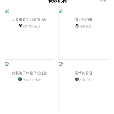
摄影机构
女装裤装无影棚简约拍
简约休闲裤
AS ONE视觉
青蛙视觉
女装裤子静物平铺挂拍
魔术裤君君
水熊创意视觉
友聚摄影