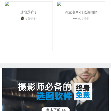
基地景裤子
淘宝电商-打底裤拍摄
友聚摄影
荔枝视觉